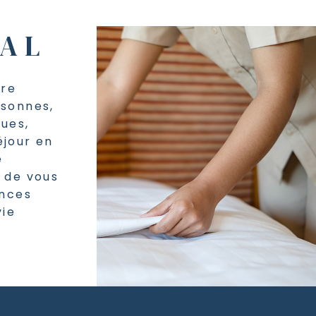
IAL
tre
rsonnes,
ues,
éjour en
e
 de vous
ances
vie