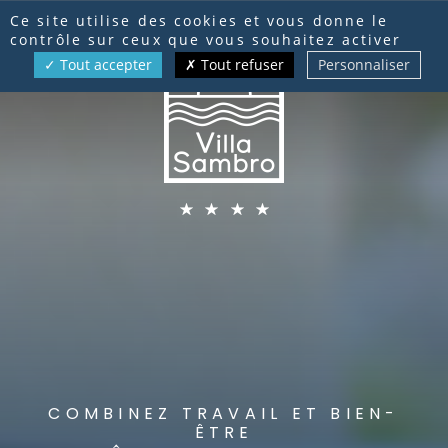
Panneau de gestion des cookies
RÉSERVATION
Ce site utilise des cookies et vous donne le
contrôle sur ceux que vous souhaitez activer
Tout accepter
Tout refuser
Personnaliser
FR
EN
DE
COMBINEZ TRAVAIL ET BIEN-
ÊTRE