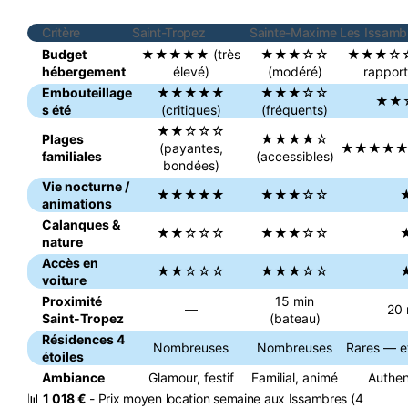
Critère
Saint-Tropez
Sainte-Maxime
Les Issamb
Budget
★★★★★ (très
★★★☆☆
★★★☆☆ (m
hébergement
élevé)
(modéré)
rapport
Embouteillage
★★★★★
★★★☆☆
★★☆☆
s été
(critiques)
(fréquents)
★★☆☆☆
Plages
★★★★☆
(payantes,
★★★★★ (ca
familiales
(accessibles)
bondées)
Vie nocturne /
★★★★★
★★★☆☆
animations
Calanques &
★★☆☆☆
★★★☆☆
nature
Accès en
★★☆☆☆
★★★☆☆
voiture
Proximité
15 min
—
20 
Saint-Tropez
(bateau)
Résidences 4
Nombreuses
Nombreuses
Rares — et
étoiles
Ambiance
Glamour, festif
Familial, animé
Authen
📊
1 018 €
- Prix moyen location semaine aux Issambres (4